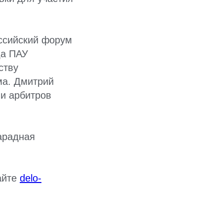
оссийский форум
да ПАУ
ству
ма. Дмитрий
 и арбитров
арадная
айте
delo-