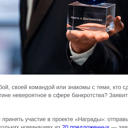
бой, своей командой или знакомы с теми, кто с
стине невероятное в сфере банкротства? Заявит
принять участие в проекте «Награды»: отправь
кольких номинациях из
20 предложенных
— заяв