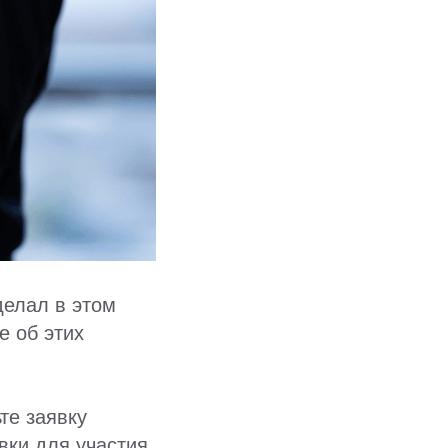
делал в этом
е об этих
те заявку
ки для участия