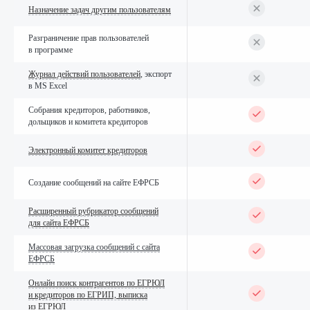
Техническая
Назначение задач другим пользователям
поддержка
Разграничение прав пользователей
в программе
Журнал действий пользователей
, экспорт
12
35%
=
в MS Excel
месяцев
от
техподдержки
стоимости
Собрания кредиторов, работников,
программы
дольщиков и комитета кредиторов
Стоимость
Электронный комитет кредиторов
Стоимость технической поддержки
Создание сообщений на сайте ЕФРСБ
вычисляется как процент
от стоимости комплектации
Расширенный рубрикатор сообщений
программы.
для сайта ЕФРСБ
Массовая загрузка сообщений с сайта
Что вы получаете:
ЕФРСБ
Консультации по техническим
Онлайн поиск контрагентов по ЕГРЮЛ
и теоретическим вопросам
и кредиторов по ЕГРИП, выписка
из ЕГРЮЛ
работы в программе ПАУ