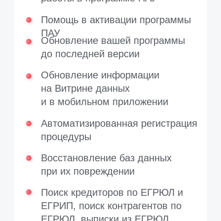
и фактическому месту
проживания должника
Внимание! Приобрести техническую
поддержку можно только, если
у пользователя установлена
последняя и предпоследняя версия
программы. В остальных случаях
приобретается
Разовое обновление
.
Разовое обновление приобретается
на условиях
публичной оферты
.
Техническая поддержка
приобретается на условиях
публичной оферты
.
Стоимость технической поддержки
вычисляется как процент
от стоимости полной комплектации
программы по договору и не может
быть ниже минимальной —