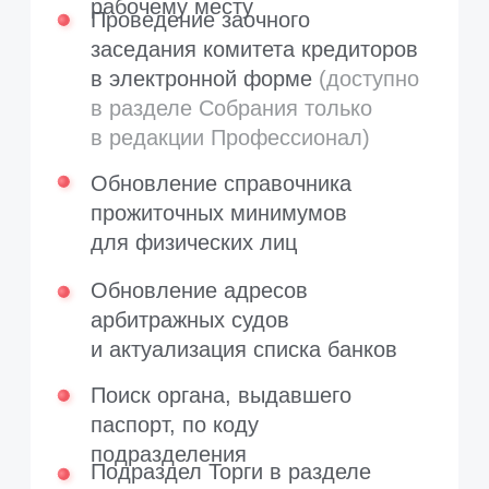
Тарифы и цены
Договоры и оферты
База знаний
Центр загрузок
Технические требования
События
Вебинары
+7 (499) 673-03-37
Служба поддержки работает:
пн-пт 7:00-19:00 (МСК)
сб-вс 10:00-14:00 (МСК)
На
support@russianit.ru
пишите в любое время