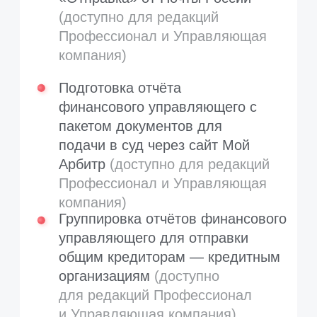
лицам на заданный период
(расширенная информация
о должнике, кредиторах,
дебиторах, органах управления
и других контрагентах)
Анализ дебитора должника
(юридического лица) и экспресс-
оценка дебиторской
задолженности
Сбор данных о контролирующих
должника лицах из баз ЕГРЮЛ
и финансовой отчетности
Пример аналитической бизнес-
справки (PDF)
Подписка с безлимитными бизнес-
справками за 14 000 ₽
Купить