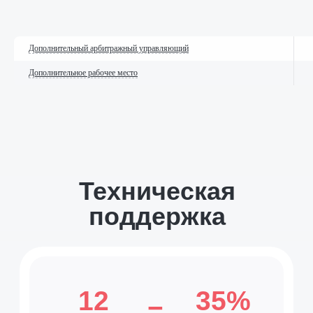
общим кредиторам — кредитным
организациям
(доступно
для редакций Профессионал
и Управляющая компания)
Дополнительный арбитражный управляющий
Перенос и блокировка рабочих
Дополнительное рабочее место
мест по договору пользователя
Отправка отчётов финансового
управляющего кредиторам
по электронной почте
(доступно
для редакций Профессионал
и Управляющая компания)
Повторная активация рабочего
места после блокировки его
в предыдущем периоде действия
услуги
Удаленное
подключение к
рабочему месту
Проведение заочного
заседания комитета кредиторов
в электронной форме
(доступно