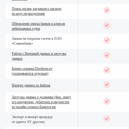
Помощь в активации программы
Поиск органа, выдавшего паспорт,
по коду подразделения
ПАУ
Обновление вашей программы
до последней версии
Обновление списка банков и адресов
арбитражных судов
Обновление информации
на Витрине данных
Заявки на открытие счетов в ПАО
и в мобильном приложении
«Совкомбанк»
Автоматизированная регистрация
Работа с Витриной данных и загрузка
процедуры
данных
Восстановление баз данных
Бизнес-справки Пробили.ру
при их повреждении
(оплачиваются отдельно)
Поиск кредиторов по ЕГРЮЛ и
Импорт данных из файлов
ЕГРИП, поиск контрагентов по
ЕГРЮЛ, выписки из ЕГРЮЛ
Загрузка данных о должнике (физ. лице),
Интеграция ПАУ с сервисом
его кредиторах, дебиторах и имуществе
Банкрот.me
(доступно
из онлайн–сервиса Банкрот.me
для редакций Профессионал
и Управляющая компания)
Экспорт и импорт процедур
от одного АУ другому
Взаимодействие ПАУ с внешними