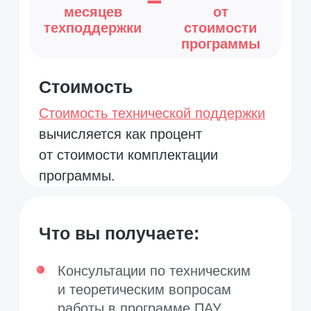
в разделе Собрания только
в редакции Профессионал)
Обновление справочника
прожиточных минимумов
для физических лиц
Обновление адресов
арбитражных судов
и актуализация списка банков
Поиск органа, выдавшего
паспорт, по коду
подразделения
Подраздел Торги в разделе
Конкурсная масса, публикация
на ЭТП «ТоргГрупп»
Размещение сведений
об имуществе должника в Базе
банкротного имущества
Производственный календарь
Формирование пакета запросов
по адресу регистрации