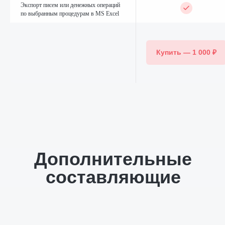
информационными системами
Экспорт писем или денежных операций
по выбранным процедурам в MS Excel
Загрузка в ПАУ сообщений
с сайта ЕФРСБ, расходов
на них и заполнение дат
и номеров публикаций
Купить — 1 000 ₽
в свойствах процедур,
собраниях кредиторов
и требованиях кредиторов.
Интеграция ПАУ с сервисом
«Отправка» от Почты России
(доступно для редакций
Профессионал и Управляющая
компания)
Подготовка отчёта
финансового управляющего с
пакетом документов для
подачи в суд через сайт Мой
Арбитр
(доступно для редакций
Профессионал и Управляющая
компания)
Группировка отчётов финансового
управляющего для отправки