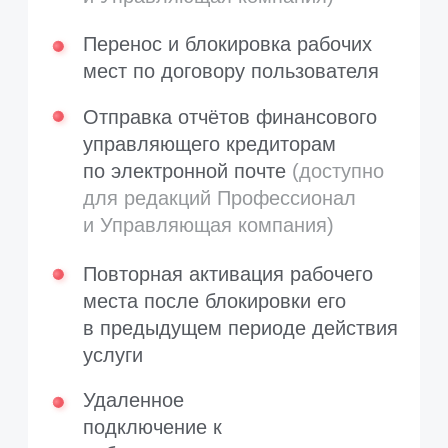
Внимание! Приобрести годовую
подписку можно только, если
у пользователя установлена версия
программы 3.14 и выше.
Пользователям «ПАУ по подписке»
(ПАУ на ограниченный период
использования) услуга
предоставления информационного
продукта не доступна.
Годовая подписка приобретается
на условиях
публичной оферты
.
* Лёгкий