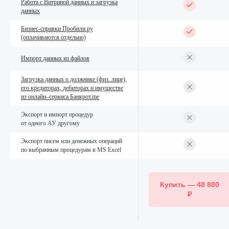
Работа с Витриной данных и загрузка
данных
Бизнес-справки Пробили.ру
(оплачиваются отдельно)
Импорт данных из файлов
Загрузка данных о должнике (физ. лице),
его кредиторах, дебиторах и имуществе
из онлайн–сервиса Банкрот.me
Экспорт и импорт процедур
от одного АУ другому
Экспорт писем или денежных операций
по выбранным процедурам в MS Excel
Купить — 48 880
₽