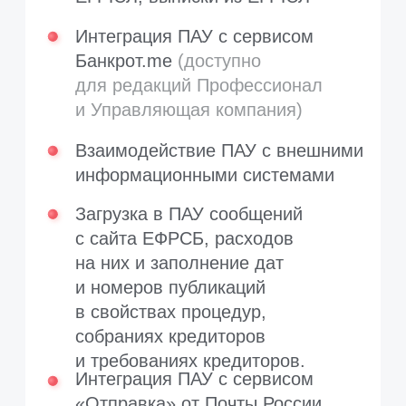
для редакции «Управляющая
компания» не менее 83 980 ₽,
для редакции «Профессионал»
не менее 22 280 ₽, для редакции
«Лайт» не менее 16 980 ₽
Услуга предоставления
информационного
продукта в ПАУ на 12
месяцев
Нужна аналитика по дебитору
должника или экспресс-оценка
дебиторской задолженности? Или
хотите «пробить» сделки должника
на аффилированность?
Оформите годовую подписку
probili.ru и получите:
Безлимитные аналитические
бизнес-справки по юридическим