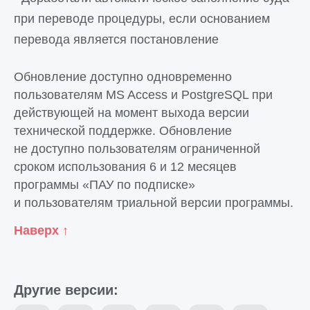
при переводе процедуры, если основанием
перевода является постановление
Тарифы и цены
Договоры и оферты
Обновление доступно одновременно
База знаний
пользователям MS Aссess и PostgreSQL при
Центр загрузок
действующей на момент выхода версии
Технические требования
технической поддержке. Обновление
не доступно пользователям ограниченной
События
сроком использования 6 и 12 месяцев
Вебинары
программы «ПАУ по подписке»
и пользователям триальной версии программы.
+7 (499) 673-03-37
Наверх ↑
Служба поддержки работает:
пн-пт 7:00-19:00 (МСК)
сб-вс 10:00-14:00 (МСК)
На
support@russianit.ru
Другие версии:
пишите в любое время